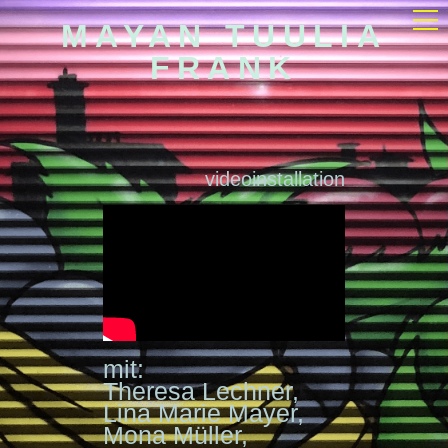
MAYAN TUULIA
FRANK
videoinstallation
mit:
Theresa Lechner,
Lina Marie Mayer,
Mona Müller,