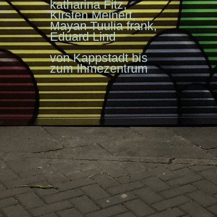
katharina Fitz,
Kirsten Meinert,
Mayan Tuulia frank,
Eduard Lind
von Kappstadt bis
zum Ihmezentrum