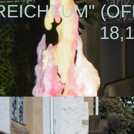
REICHTUM" (O
18,