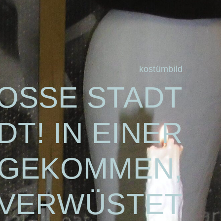
kostümbild
ROSSE STADT
T! IN EINER
T GEKOMMEN,
T VERWÜSTET