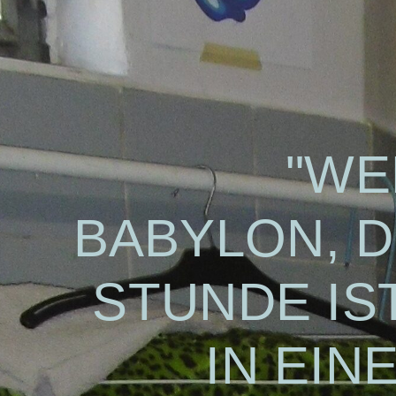
"WE
BABYLON, D
STUNDE IS
IN EIN