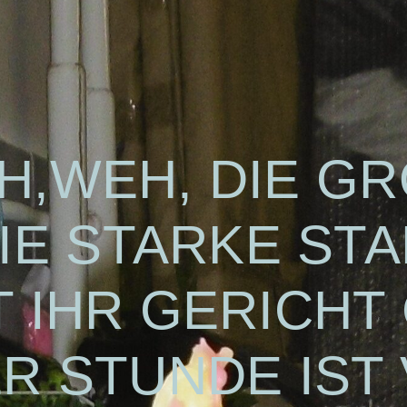
H,WEH, DIE G
IE STARKE STAD
T IHR GERICH
ER STUNDE IS