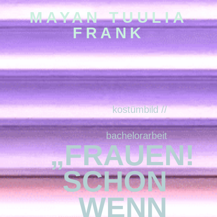
MAYAN TUULIA
FRANK
kostümbild //
bachelorarbeit
„FRAUEN!
SCHON
WENN