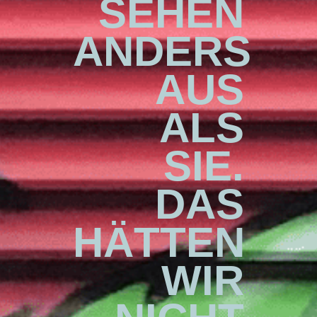
SEHEN
ANDERS
AUS
ALS
SIE.
DAS
HÄTTEN
WIR