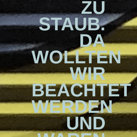
ZU
STAUB.
DA
WOLLTEN
WIR
BEACHTET
WERDEN
UND