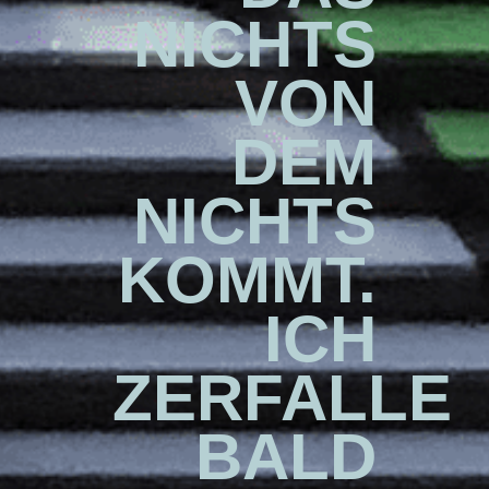
NICHTS
VON
DEM
NICHTS
KOMMT.
ICH
ZERFALLE
BALD