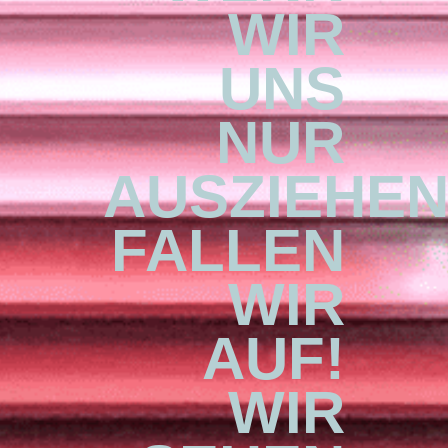
WIR
UNS
NUR
AUSZIEHEN
FALLEN
WIR
AUF!
WIR