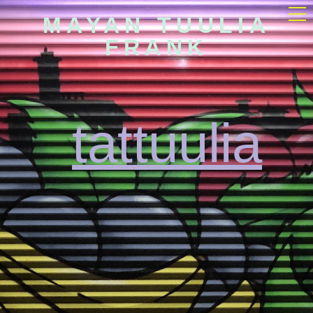
MAYAN TUULIA
FRANK
tattuulia